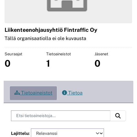
Liikenteenohjausyhtiö Fintraffic Oy
Tällä organisaatiolla ei ole kuvausta
Seuraajat
Tietoaineistot
Jäsenet
0
1
0
Tietoaineistot
Tietoa
Lajittelu