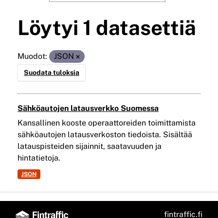
Löytyi 1 datasettiä
Muodot:
JSON
Suodata tuloksia
Sähköautojen latausverkko Suomessa
Kansallinen kooste operaattoreiden toimittamista
sähköautojen latausverkoston tiedoista. Sisältää
latauspisteiden sijainnit, saatavuuden ja
hintatietoja.
JSON
fintraffic.fi