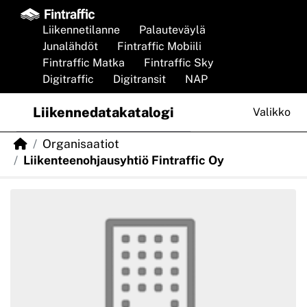
Skip to main content
Liikennetilanne
Palauteväylä
Junalähdöt
Fintraffic Mobiili
Fintraffic Matka
Fintraffic Sky
Digitraffic
Digitransit
NAP
Liikennedatakatalogi
Valikko
Organisaatiot
Liikenteenohjausyhtiö Fintraffic Oy