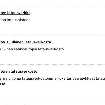
ton latausverkko
on latauspisteet.
taus julkinen latausverkosto
julkinen sähköautojen latausverkosto
tojen latausverkosto
rge on oma latausverkostomme, joka tarjoaa älykkäät latausl
ssä.