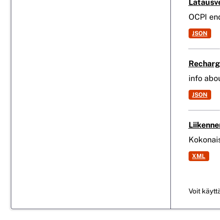
Latausv
OCPI en
JSON
Recharge
info abo
JSON
Liikenne
Kokonais
XML
Voit käytt