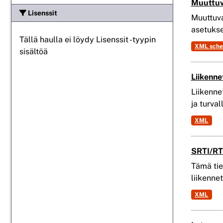
Muuttuv
Lisenssit
Muuttuva
asetukset
Tällä haulla ei löydy Lisenssit -tyypin
XML sch
sisältöä
Liikenne
Liikennet
ja turval
XML
SRTI/RTT
Tämä tie
liikenne
XML