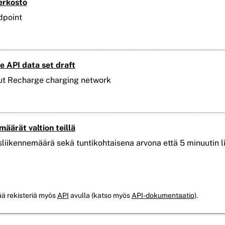
erkosto
dpoint
 API data set draft
ut Recharge charging network
määrät valtion teillä
liikennemäärä sekä tuntikohtaisena arvona että 5 minuutin l
ää rekisteriä myös
API
avulla (katso myös
API-dokumentaatio
).