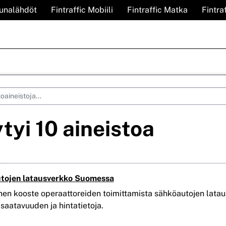
Junalähdöt
Fintraffic Mobiili
Fintraffic Matka
Fintra
tyi 10 aineistoa
tojen latausverkko Suomessa
nen kooste operaattoreiden toimittamista sähköautojen lataus
, saatavuuden ja hintatietoja.