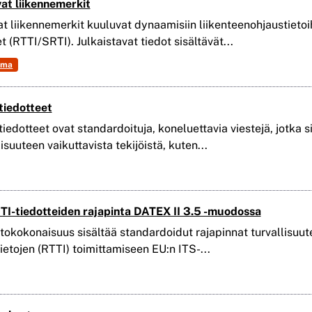
at liikennemerkit
t liikennemerkit kuuluvat dynaamisiin liikenteenohjaustietoihi
 (RTTI/SRTI). Julkaistavat tiedot sisältävät...
ema
tiedotteet
iedotteet ovat standardoituja, koneluettavia viestejä, jotka s
lisuuteen vaikuttavista tekijöistä, kuten...
I-tiedotteiden rajapinta DATEX II 3.5 -muodossa
tokokonaisuus sisältää standardoidut rajapinnat turvallisuuteen
tietojen (RTTI) toimittamiseen EU:n ITS-...