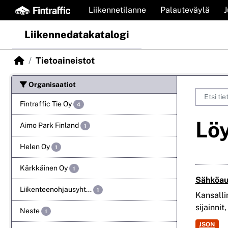
Skip to main content
Liikennetilanne
Palauteväylä
Liikennedatakatalogi
Tietoaineistot
Organisaatiot
Fintraffic Tie Oy
4
Löy
Aimo Park Finland
1
Helen Oy
1
Kärkkäinen Oy
1
Sähköau
Liikenteenohjausyht...
1
Kansalli
sijainnit
Neste
1
JSON