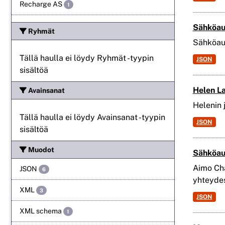
Recharge AS
1
Sähköau
Ryhmät
Sähköaut
Tällä haulla ei löydy Ryhmät -tyypin
JSON
sisältöä
Helen La
Avainsanat
Helenin 
Tällä haulla ei löydy Avainsanat -tyypin
JSON
sisältöä
Muodot
Sähköau
Aimo Cha
JSON
6
yhteyde
XML
3
JSON
XML schema
1