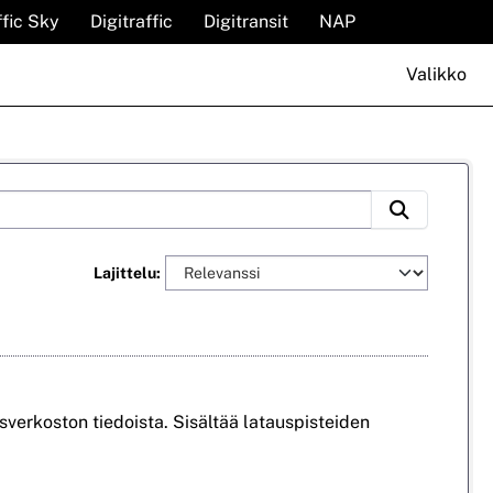
ffic Sky
Digitraffic
Digitransit
NAP
Valikko
Lajittelu
verkoston tiedoista. Sisältää latauspisteiden