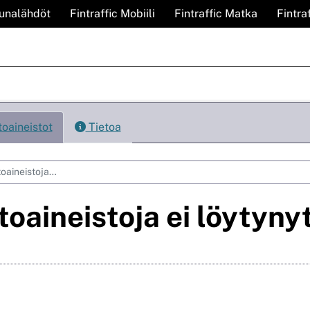
Junalähdöt
Fintraffic Mobiili
Fintraffic Matka
Fintra
oaineistot
Tietoa
toaineistoja ei löytyny