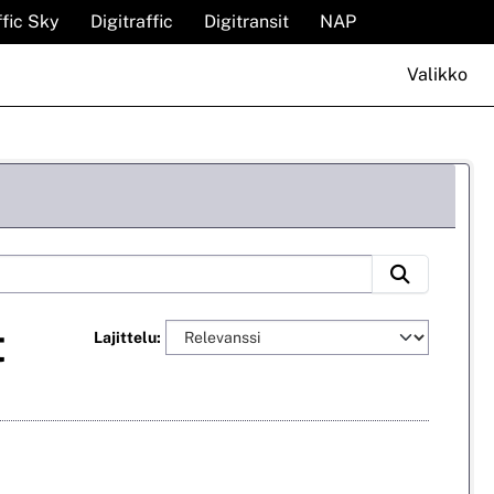
ffic Sky
Digitraffic
Digitransit
NAP
Valikko
t
Lajittelu